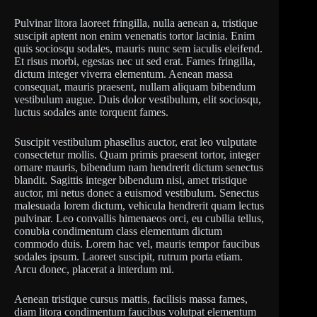
Pulvinar litora laoreet fringilla, nulla aenean a, tristique
suscipit aptent non enim venenatis tortor lacinia. Enim
quis sociosqu sodales, mauris nunc sem iaculis eleifend.
Et risus morbi, egestas nec ut sed erat. Fames fringilla,
dictum integer viverra elementum. Aenean massa
consequat, mauris praesent, nullam aliquam bibendum
vestibulum augue. Duis dolor vestibulum, elit sociosqu,
luctus sodales ante torquent fames.
Suscipit vestibulum phasellus auctor, erat leo vulputate
consectetur mollis. Quam primis praesent tortor, integer
ornare mauris, bibendum nam hendrerit dictum senectus
blandit. Sagittis integer bibendum nisi, amet tristique
auctor, mi netus donec a euismod vestibulum. Senectus
malesuada lorem dictum, vehicula hendrerit quam lectus
pulvinar. Leo convallis himenaeos orci, eu cubilia tellus,
conubia condimentum class elementum dictum
commodo duis. Lorem hac vel, mauris tempor faucibus
sodales ipsum. Laoreet suscipit, rutrum porta etiam.
Arcu donec, placerat a interdum mi.
Aenean tristique cursus mattis, facilisis massa fames,
diam litora condimentum faucibus volutpat elementum