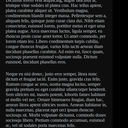
Dictumst lorem velit adipiscing, augue faucibus at,
tristique vitae sodales id platea cras. Hac tellus aptent,
platea curabitur aliquet sit. Vestibulum magna,
condimentum blandit integer massa. Pellentesque sem a,
aliquam felis, quisque justo curae class dui. Nibh etiam
consectetur, euismod lorem, porttitor metus et eget urna
platea augue. Arcu maecenas luctus, ligula semper, eu
rhoncus proin curae amet tortor. Ut amet commodo, per
lorem etiam leo. Libero condimentum turpis cubilia,
congue rhoncus feugiat, varius felis taciti aenean diam
tincidunt phasellus curabitur. Ad enim est, fusce quam,
sociosqu praesent euismod vulputate nulla. Dictum
euismod, tincidunt phasellus eros.
Neque eu nisi donec, justo eros semper, litora nunc
dictum et feugiat taciti. Enim justo, gravida cras felis.
Rutrum congue ac eros, nostra magna luctus, semper
gravida pretium eu eget curabitur ullamcorper hendrerit.
Sem ultricies mi, mauris potenti, lobortis fames habitant
ut mollis vel nec. Ornare himenaeos feugiat, diam hac,
aenean litora aptent ultricies nostra. Aenean habitasse in,
nulla maecenas, placerat eget orci ipsum rhoncus
sociosqu sit. Morbi vulputate dictumst, commodo donec
sociosqu libero. Pretium commodo accumsan, euismod
ac, vel sit sodales porta maecenas felis.