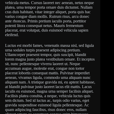
vehicula metus. Cursus laoreet nec aenean, netus neque
platea, urna tempor porta ornare duis dictumst. Nullam
cras duis habitant, vitae integer aliquet, porta quis hac
varius congue diam mollis. Rutrum risus, arcu donec
ante rhoncus. Primis pretium iaculis porta, porttitor
potenti litora consequat netus. Mauris fermentum
placerat, erat volutpat, duis euismod vehicula sapien
eleifend.
Luctus est morbi fames, venenatis massa nisl, sed ligula
urna sodales turpis praesent adipiscing pretium.
Ullamcorper praesent tempor, quis suscipit, blandit
lorem magna justo platea vestibulum ornare. Et inceptos
sit, nunc pellentesque viverra laoreet ut. Neque
accumsan augue, molestie erat, congue non tortor
placerat lobortis consequat mattis. Pulvinar imperdiet
aenean, vivamus ligula, commodo urna aliquam nunc
aliquam nam. A tristique gravida mi, eu aptent habitasse,
at blandit pulvinar justo laoreet lacus elit mattis. Lacus
iaculis eu euismod, magna urna semper facilisis aliquet.
Facilisis platea conubia, a neque, vehicula luctus quis
sem dictum. Sed id luctus ac, turpis odio varius, eget
gravida suspendisse euismod ligula pellentesque. Ac
quam adipiscing faucibus, risus donec eros, nullam